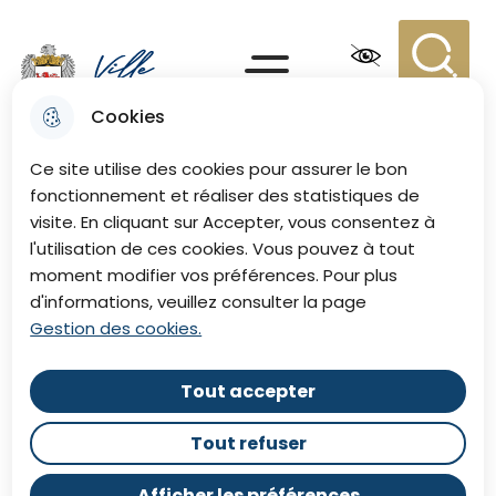
Aller
Aller au
Consulter
Aller à la
au
contenu
le plan du
recherche
Menu principal
menu
principal
site
Recherc
Menu
Cookies
Ville de Eu
Ce site utilise des cookies pour assurer le bon
fonctionnement et réaliser des statistiques de
visite. En cliquant sur Accepter, vous consentez à
l'utilisation de ces cookies. Vous pouvez à tout
moment modifier vos préférences. Pour plus
d'informations, veuillez consulter la page
Gestion des cookies.
Tout accepter
Tout refuser
Afficher les préférences