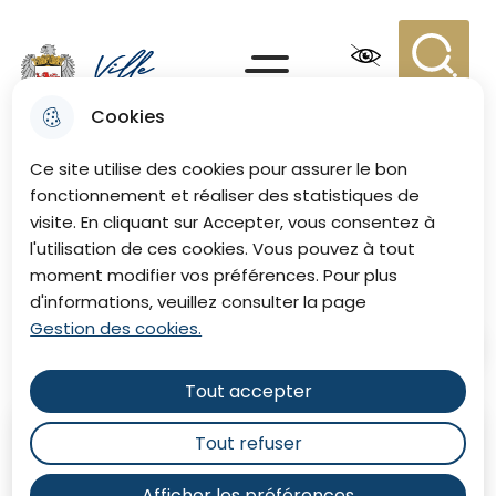
Aller
Aller au
Consulter
Aller à la
au
contenu
le plan du
recherche
Menu principal
menu
principal
site
Recherc
Menu
Cookies
Ville de Eu
Ce site utilise des cookies pour assurer le bon
fonctionnement et réaliser des statistiques de
visite. En cliquant sur Accepter, vous consentez à
Social et santé
l'utilisation de ces cookies. Vous pouvez à tout
moment modifier vos préférences. Pour plus
d'informations, veuillez consulter la page
Gestion des cookies.
Accueil
Tout accepter
Tout refuser
Afficher les préférences