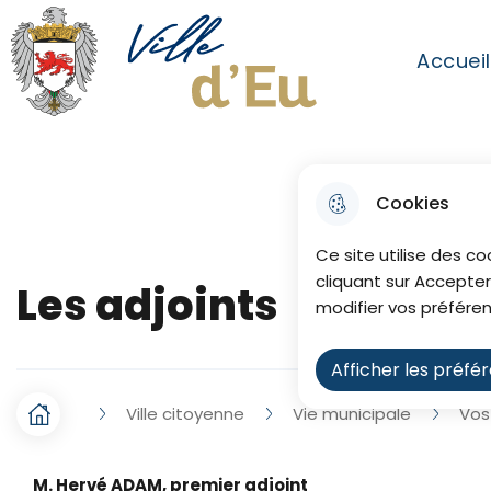
Aller au menu
Aller à la recherche
Aller au co
Accuei
Menu princip
Ville de Eu
Cookies
Ce site utilise des co
cliquant sur Accepter
Les adjoints
modifier vos préféren
Afficher les préfé
Ville citoyenne
Vie municipale
Vos
F
Accueil
i
M. Hervé ADAM, premier adjoint