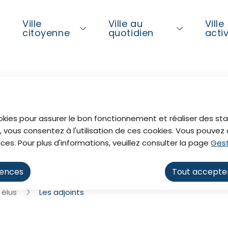
ntenu principal
Consulter le plan du site
Ville
Ville au
Ville
l
citoyenne
quotidien
acti
al
okies pour assurer le bon fonctionnement et réaliser des stat
, vous consentez à l'utilisation de ces cookies. Vous pouve
ces. Pour plus d'informations, veuillez consulter la page
Gest
rences
Tout accepte
 élus
Les adjoints