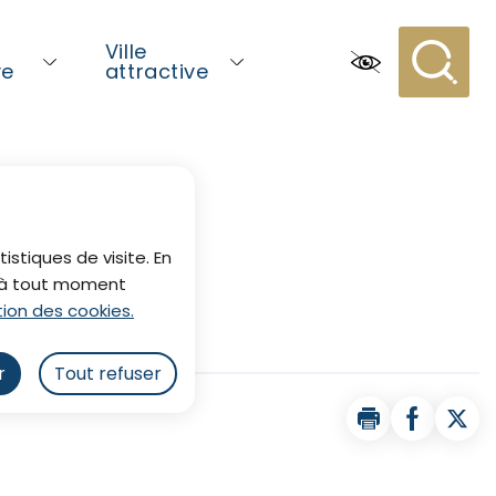
Ville
ve
attractive
Recherc
istiques de visite. En
z à tout moment
ion des cookies.
r
Tout refuser
Imprimer la pa
Partager 
Part