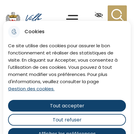
Aller
Aller au
Consulter
Aller à la
au
contenu
le plan du
recherche
Menu principal
menu
principal
site
Recherc
Menu
Cookies
Ville de Eu
Ce site utilise des cookies pour assurer le bon
fonctionnement et réaliser des statistiques de
visite. En cliquant sur Accepter, vous consentez à
l'utilisation de ces cookies. Vous pouvez à tout
moment modifier vos préférences. Pour plus
d'informations, veuillez consulter la page
Gestion des cookies.
Tout accepter
Tout refuser
Afficher les préférences