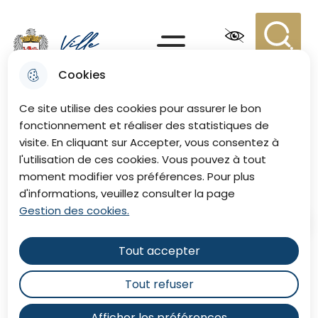
Aller
Aller au
Consulter
Aller à la
au
contenu
le plan du
recherche
Menu principal
menu
principal
site
Recherc
Menu
Cookies
Ville de Eu
Ce site utilise des cookies pour assurer le bon
fonctionnement et réaliser des statistiques de
visite. En cliquant sur Accepter, vous consentez à
Le centre des fontaines
l'utilisation de ces cookies. Vous pouvez à tout
moment modifier vos préférences. Pour plus
d'informations, veuillez consulter la page
Gestion des cookies.
Accueil
Tout accepter
Le Centre des Fontaines est un
Tout refuser
équipement socioculturel géré par
une Association loi 1901. Ses objets
Afficher les préférences