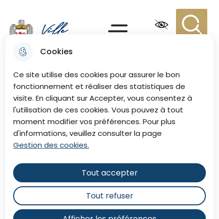
Aller
Aller au
Consulter
Aller à la
au
contenu
le plan du
recherche
Menu principal
menu
principal
site
Recherc
Menu
Cookies
Ville de Eu
Ce site utilise des cookies pour assurer le bon
fonctionnement et réaliser des statistiques de
visite. En cliquant sur Accepter, vous consentez à
l'utilisation de ces cookies. Vous pouvez à tout
moment modifier vos préférences. Pour plus
d'informations, veuillez consulter la page
Gestion des cookies.
Tout accepter
Tout refuser
Afficher les préférences