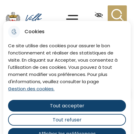
Aller
Aller au
Consulter
Aller à la
au
contenu
le plan du
recherche
Menu principal
menu
principal
site
Recherc
Menu
Cookies
Ville de Eu
Ce site utilise des cookies pour assurer le bon
fonctionnement et réaliser des statistiques de
visite. En cliquant sur Accepter, vous consentez à
Recueil des délibérations
l'utilisation de ces cookies. Vous pouvez à tout
moment modifier vos préférences. Pour plus
d'informations, veuillez consulter la page
Gestion des cookies.
Accueil
Tout accepter
Retrouvez les comptes-rendus
Tout refuser
des conseils municipaux.
Afficher les préférences