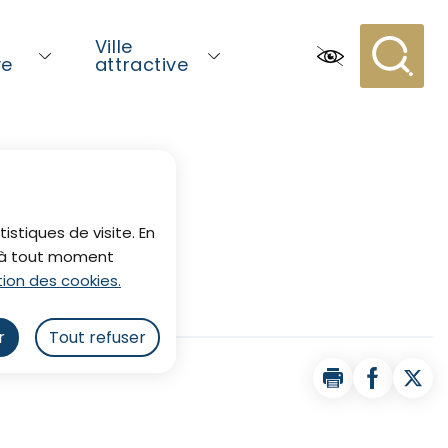
Ville
ve
attractive
Recherc
istiques de visite. En
z à tout moment
ion des cookies.
r
Tout refuser
Imprimer la pa
Partager 
Part