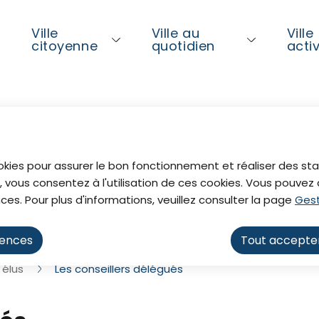
ntenu principal
Consulter le plan du site
Ville
Ville au
Ville
l
citoyenne
quotidien
acti
al
okies pour assurer le bon fonctionnement et réaliser des stat
, vous consentez à l'utilisation de ces cookies. Vous pouve
ués
ces. Pour plus d'informations, veuillez consulter la page
Gest
rences
Tout accepte
 élus
Les conseillers délégués