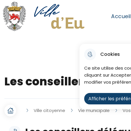
Aller au menu
Aller à la recherche
Aller au co
Accuei
Menu princip
Ville de Eu
Cookies
Ce site utilise des co
cliquant sur Accepter
Les conseillers délég
modifier vos préféren
Afficher les préfé
Ville citoyenne
Vie municipale
Vos
F
Accueil
i