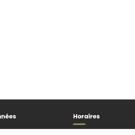
nnées
Horaires
Du lundi au vendredi de 8h3