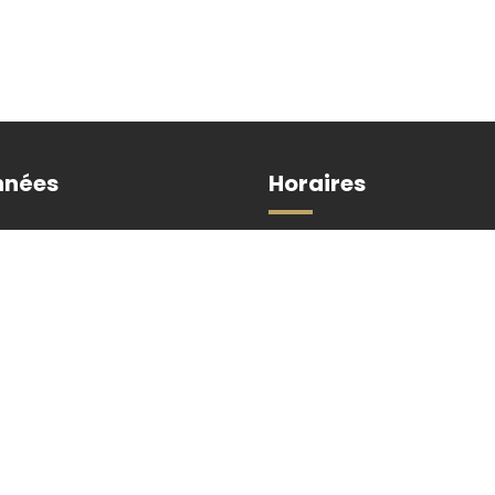
nnées
Horaires
Du lundi au vendredi de 8h3
 Duhornay
et de 13h30 à 17h30
Permanence état civil :
6 44 00
Les samedis 8/22 août et 5
septembre de 9h à 12h.
ntacter