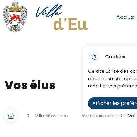
Aller au menu
Aller à la recherche
Aller au co
Accuei
Menu princip
Ville de Eu
Cookies
Ce site utilise des co
cliquant sur Accepter
Vos élus
modifier vos préféren
Afficher les préfé
Ville citoyenne
Vie municipale
Vos
F
Accueil
i