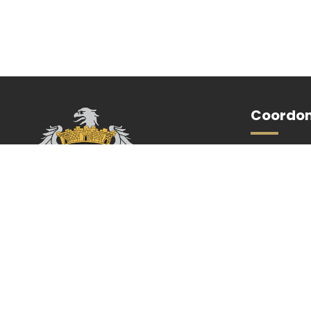
Coordo
Mairie de Eu
1, rue Jean
76260 Eu
Tél :
02 35 8
Nous co