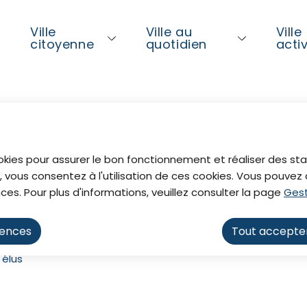
ntenu principal
Consulter le plan du site
Ville
Ville au
Ville
l
citoyenne
quotidien
acti
al
okies pour assurer le bon fonctionnement et réaliser des stat
, vous consentez à l'utilisation de ces cookies. Vous pouve
ces. Pour plus d'informations, veuillez consulter la page
Gest
rences
Tout accepte
 élus