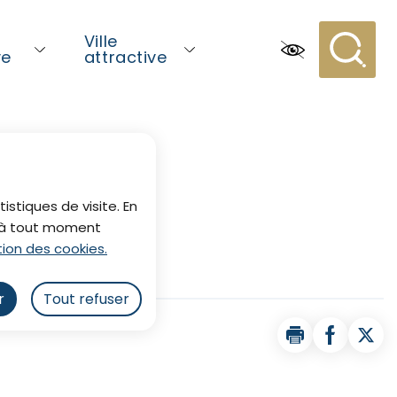
Ville
ve
attractive
Recherc
istiques de visite. En
z à tout moment
ion des cookies.
r
Tout refuser
Imprimer la pa
Partager 
Part