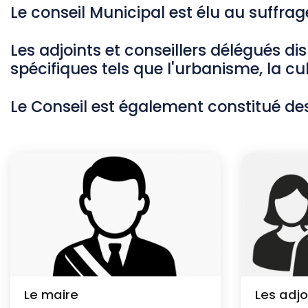
l
Le conseil Municipal est élu au suffrag
d
Les adjoints et conseillers délégués d
'
spécifiques tels que l'urbanisme, la cul
A
Le Conseil est également constitué des
r
i
a
n
e
Le maire
Les adjo