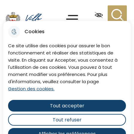
Aller
Aller au
Consulter
Aller à la
au
contenu
le plan du
recherche
Menu principal
menu
principal
site
Recherc
Menu
Cookies
Ville de Eu
Ce site utilise des cookies pour assurer le bon
fonctionnement et réaliser des statistiques de
visite. En cliquant sur Accepter, vous consentez à
l'utilisation de ces cookies. Vous pouvez à tout
moment modifier vos préférences. Pour plus
d'informations, veuillez consulter la page
Gestion des cookies.
Tout accepter
Tout refuser
Afficher les préférences