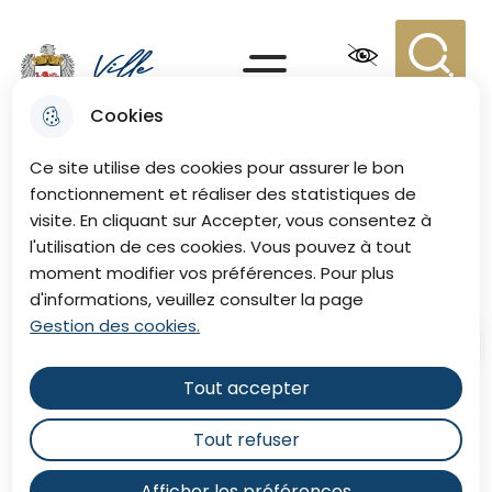
Aller
Aller au
Consulter
Aller à la
au
contenu
le plan du
recherche
Menu principal
menu
principal
site
Recherc
Menu
Cookies
Ville de Eu
Ce site utilise des cookies pour assurer le bon
fonctionnement et réaliser des statistiques de
visite. En cliquant sur Accepter, vous consentez à
Les activités périscolaires
l'utilisation de ces cookies. Vous pouvez à tout
moment modifier vos préférences. Pour plus
d'informations, veuillez consulter la page
Gestion des cookies.
Accueil
Tout accepter
Le périscolaire désigne les activités
Tout refuser
organisées avant ou après les
heures de classe les jours d’école.
Afficher les préférences