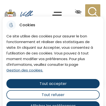
Aller
Aller au
Consulter
Aller à la
au
contenu
le plan du
recherche
Menu principal
menu
principal
site
Recherc
Menu
Cookies
Ville de Eu
Ce site utilise des cookies pour assurer le bon
fonctionnement et réaliser des statistiques de
visite. En cliquant sur Accepter, vous consentez à
Chemins d’Amour par
l'utilisation de ces cookies. Vous pouvez à tout
moment modifier vos préférences. Pour plus
Michel Ciry
d'informations, veuillez consulter la page
Gestion des cookies.
Tout accepter
Accueil
Tout refuser
Afficher les préférences