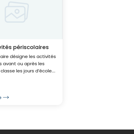
vités périscolaires
laire désigne les activités
s avant ou après les
classe les jours d’école.
tés visent à
er les enfants lorsque
s ne sont pas
e
, tout...