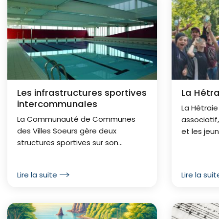
l
d
'
A
r
Les infrastructures sportives
La Hétra
i
intercommunales
La Hêtraie 
a
La Communauté de Communes
associatif
des Villes Soeurs gère deux
et les jeu
n
structures sportives sur son
structure 
e
territoire : le centre aquatique situé
de 3 hect
au Tréport et le centre de remise
à quelques
Lire la suite
Lire la suit
en forme, O2S, installé à Eu.