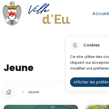
Aller au menu
Aller à la recherche
Aller au co
Accuei
Menu princip
Ville de Eu
Cookies
Ce site utilise des co
cliquant sur Accepter
Jeune
modifier vos préféren
Afficher les préfé
Jeune
F
Accueil
i