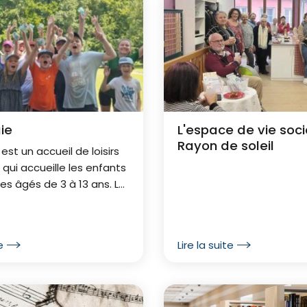
ie
L'espace de vie soci
Rayon de soleil
est un accueil de loisirs
, qui accueille les enfants
nes âgés de 3 à 13 ans. La
est installée dans un parc
ares et 800 m2 de locaux,
 pas...
e
Lire la suite