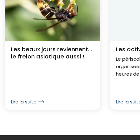
Les beaux jours reviennent…
Les acti
le frelon asiatique aussi !
Le périsco
organisée
heures de 
Ces activi
accompagn
les parent
Lire la suite
Lire la suit
disponibles