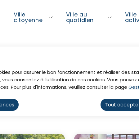
ntenu principal
Consulter le plan du site
Ville
Ville au
Ville
l
citoyenne
quotidien
acti
al
okies pour assurer le bon fonctionnement et réaliser des stat
, vous consentez à l'utilisation de ces cookies. Vous pouve
ces. Pour plus d'informations, veuillez consulter la page
Gest
rences
Tout accepte