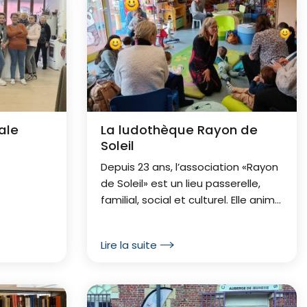
ale
La ludothèque Rayon de
Soleil
Depuis 23 ans, l’association «Rayon
de Soleil» est un lieu passerelle,
familial, social et culturel. Elle anime
deux espaces d’accueil, d’écoute
et de ressourcement pour tous : la
Lire la suite
ludothèque et l...