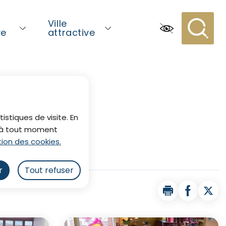
Ville
ve
attractive
Recherc
istiques de visite. En
z à tout moment
ion des cookies.
r
Tout refuser
Imprimer la p
Partager 
Part