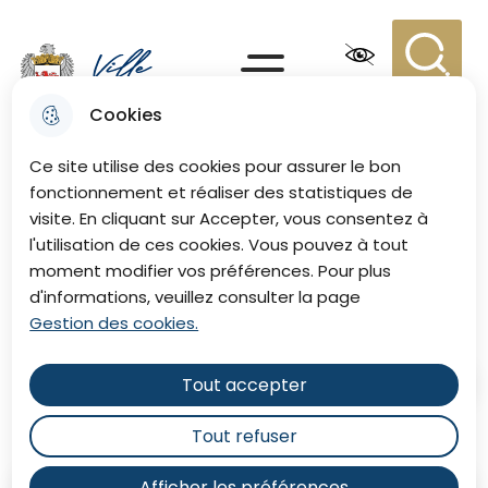
Aller
Aller au
Consulter
Aller à la
au
contenu
le plan du
recherche
Menu principal
menu
principal
site
Recherc
Menu
Cookies
Ville de Eu
Ce site utilise des cookies pour assurer le bon
fonctionnement et réaliser des statistiques de
visite. En cliquant sur Accepter, vous consentez à
Rassemblement Drive &
l'utilisation de ces cookies. Vous pouvez à tout
moment modifier vos préférences. Pour plus
Shine
d'informations, veuillez consulter la page
Gestion des cookies.
Tout accepter
Accueil
Tout refuser
Afficher les préférences