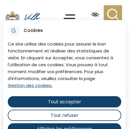
Aller
Aller au
Consulter
Aller à la
au
contenu
le plan du
recherche
Menu principal
menu
principal
site
Recherc
Menu
Cookies
Ville de Eu
Ce site utilise des cookies pour assurer le bon
fonctionnement et réaliser des statistiques de
visite. En cliquant sur Accepter, vous consentez à
Défilé costumé
l'utilisation de ces cookies. Vous pouvez à tout
moment modifier vos préférences. Pour plus
d'informations, veuillez consulter la page
Gestion des cookies.
Accueil
Tout accepter
Tout refuser
Février
2026
Afficher les préférences