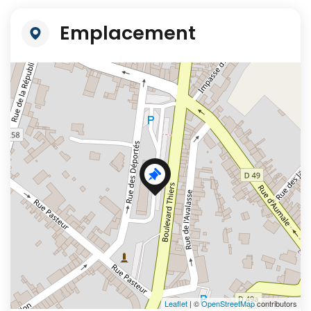
Emplacement
+
−
Leaflet
| ©
OpenStreetMap
contributors