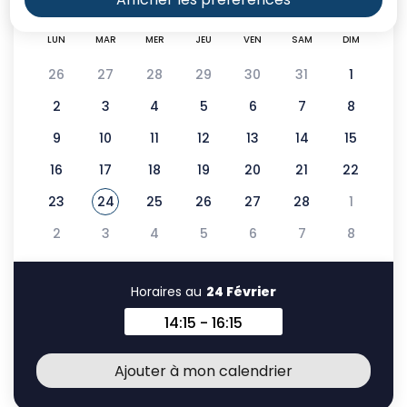
LUN
MAR
MER
JEU
VEN
SAM
DIM
26
27
28
29
30
31
1
2
3
4
5
6
7
8
9
10
11
12
13
14
15
16
17
18
19
20
21
22
23
24
25
26
27
28
1
Voir tous les événements de
Février 2026
2
3
4
5
6
7
8
Horaires au
24 Février
14:15 - 16:15
Horaires au 24 Février 2026
Ajouter à mon calendrier