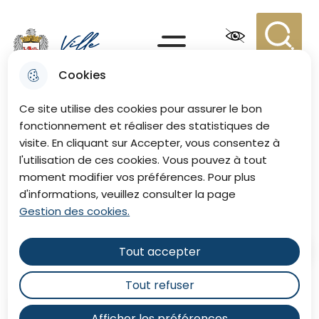
Aller
Aller au
Consulter
Aller à la
au
contenu
le plan du
recherche
Menu principal
menu
principal
site
Recherc
Menu
Cookies
Ville de Eu
Ce site utilise des cookies pour assurer le bon
fonctionnement et réaliser des statistiques de
visite. En cliquant sur Accepter, vous consentez à
Association du Champ de
l'utilisation de ces cookies. Vous pouvez à tout
moment modifier vos préférences. Pour plus
Mars
d'informations, veuillez consulter la page
Gestion des cookies.
Tout accepter
Accueil
Tout refuser
Sommaire
Afficher les préférences