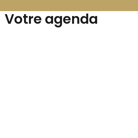
Votre agenda
Tous les évènements
Ce week-end
Cette semaine
Ce mois-ci
LOISIRS
Du 02 Jul . au 27 Aoû . 2026