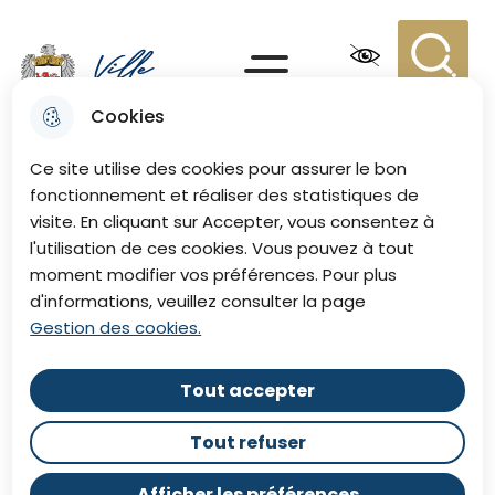
Aller
Aller au
Consulter
Aller à la
au
contenu
le plan du
recherche
Menu principal
menu
principal
site
Recherc
Menu
Cookies
Ville de Eu
Ce site utilise des cookies pour assurer le bon
fonctionnement et réaliser des statistiques de
visite. En cliquant sur Accepter, vous consentez à
l'utilisation de ces cookies. Vous pouvez à tout
moment modifier vos préférences. Pour plus
d'informations, veuillez consulter la page
Gestion des cookies.
Tout accepter
Tout refuser
Afficher les préférences